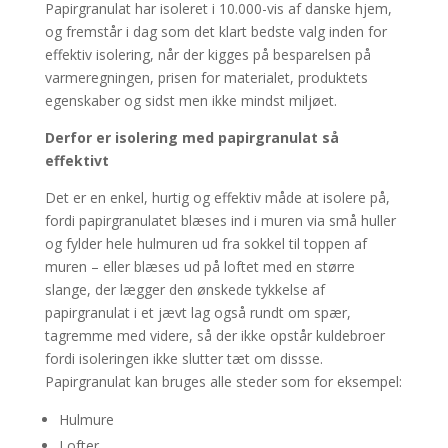
Papirgranulat har isoleret i 10.000-vis af danske hjem,
og fremstår i dag som det klart bedste valg inden for
effektiv isolering, når der kigges på besparelsen på
varmeregningen, prisen for materialet, produktets
egenskaber og sidst men ikke mindst miljøet.
Derfor er isolering med papirgranulat så
effektivt
Det er en enkel, hurtig og effektiv måde at isolere på,
fordi papirgranulatet blæses ind i muren via små huller
og fylder hele hulmuren ud fra sokkel til toppen af
muren – eller blæses ud på loftet med en større
slange, der lægger den ønskede tykkelse af
papirgranulat i et jævt lag også rundt om spær,
tagremme med videre, så der ikke opstår kuldebroer
fordi isoleringen ikke slutter tæt om dissse.
Papirgranulat kan bruges alle steder som for eksempel:
Hulmure
Lofter