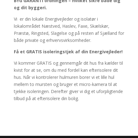
BYG GARANTI ordningen – hvilket sikre både dig
og dit byggeri.
Vi er din lokale Energivejleder og isolatør i
lokalområdet Næstved, Haslev, Faxe, Skælskør,
Præstø, Ringsted, Slagelse og på resten af Sjælland for
både private og erhvervsvirksomheder.​
Få et GRATIS isoleringstjek af din Energivejleder!
Vi kommer GRATIS og gennemgår dit hus fra kælder til
kvist for at se, om du med fordel kan efterisolere dit
hus. Når vi kontrolerer hulmuren borer vi et lille hul
mellem to mursten og bruger et micro-kamera til at
tjekke isoleringen. Derefter giver vi dig et uforpligtende
tilbud på at efterisolere din bolig.​