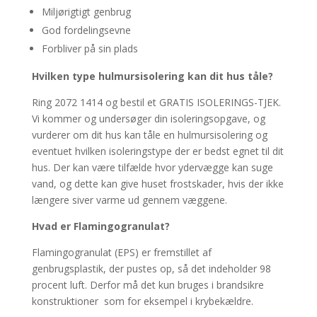
Miljørigtigt genbrug
God fordelingsevne
Forbliver på sin plads
Hvilken type hulmursisolering kan dit hus tåle?
Ring 2072 1414 og bestil et GRATIS ISOLERINGS-TJEK.
Vi kommer og undersøger din isoleringsopgave, og
vurderer om dit hus kan tåle en hulmursisolering og
eventuet hvilken isoleringstype der er bedst egnet til dit
hus. Der kan være tilfælde hvor ydervægge kan suge
vand, og dette kan give huset frostskader, hvis der ikke
længere siver varme ud gennem væggene.
Hvad er Flamingogranulat?
Flamingogranulat (EPS) er fremstillet af
genbrugsplastik, der pustes op, så det indeholder 98
procent luft. Derfor må det kun bruges i brandsikre
konstruktioner som for eksempel i krybekældre.